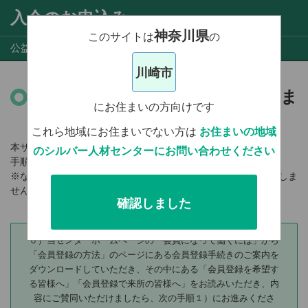
入会のお申込み
神奈川県
このサイトは
の
公益財団法人 川崎市シルバー人材センター
川崎市
シルバー人材センターへの入会ま
にお住まいの方向けです
での流れ
これら地域にお住まいでない方は
お住まいの地域
本サイトにて、登録のお申し込みを受け付けております。
のシルバー人材センターにお問い合わせください
手順は以下の通りです。
※なお、本サイトからのお申込みだけでは、会員登録は完了しま
せん。職員面談への参加が必要ですのでご注意ください。
確認しました
０）当センターホームページの「会員になって働くには」から
「会員登録の方法」のページにある会員登録手続きのご案内を
ダウンロードしていただき、その中にある「会員登録を希望す
る皆様へ」「会員登録で来所の皆様へ」をお読みいただき、内
容にご賛同いただけましたら、次の手順１）にお進みくださ