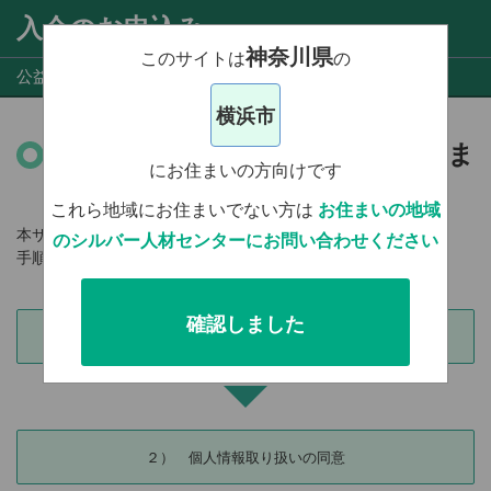
入会のお申込み
神奈川県
このサイトは
の
公益財団法人 横浜市シルバー人材センター
横浜市
シルバー人材センターへの入会ま
にお住まいの方向けです
での流れ
これら地域にお住まいでない方は
お住まいの地域
本サイトにて、登録のお申し込みを受け付けております。
のシルバー人材センターにお問い合わせください
手順は以下の通りです。
確認しました
１） 事業についての動画視聴・スライド閲覧と同意
２） 個人情報取り扱いの同意