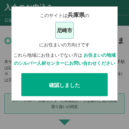
入会のお申込み
兵庫県
このサイトは
の
公益社団法人 尼崎市シルバー人材センター
尼崎市
シルバー人材センターへの入会ま
にお住まいの方向けです
での流れ
これら地域にお住まいでない方は
お住まいの地域
本サイトにて、仮登録のお申し込みを受け付けております。手順
のシルバー人材センターにお問い合わせください
は以下の通りです。
※ なお、本サイトからのお申し込みでは、会員登録（本登録）
は完了しませんのでご注意ください。
確認しました
１） シルバー人材センターの事業紹介、入会案内と個人情報
取り扱いの同意